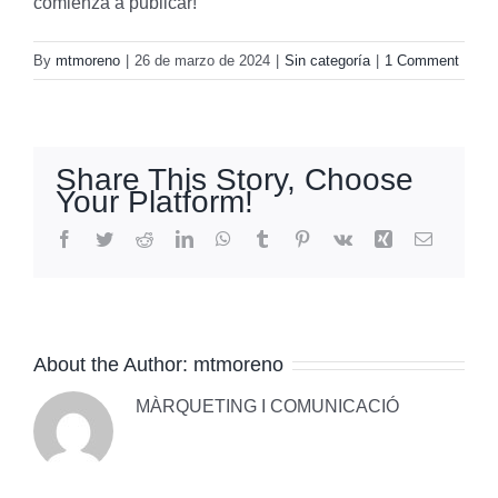
comienza a publicar!
By
mtmoreno
|
26 de marzo de 2024
|
Sin categoría
|
1 Comment
Share This Story, Choose
Your Platform!
Facebook
Twitter
Reddit
LinkedIn
WhatsApp
Tumblr
Pinterest
Vk
Xing
Email
About the Author:
mtmoreno
MÀRQUETING I COMUNICACIÓ