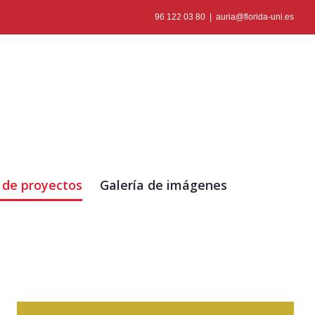
96 122 03 80
|
auria@florida-uni.es
 de proyectos
Galería de imágenes