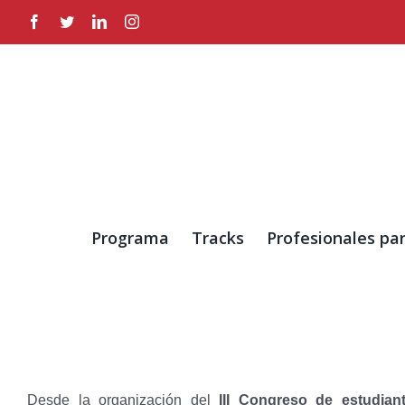
Skip
Facebook
Twitter
LinkedIn
Instagram
to
content
Programa
Tracks
Profesionales par
Desde la organización del
III Congreso de estudi