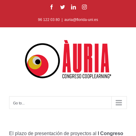
Skip
Facebook
Twitter
LinkedIn
Instagram
to
96 122 03 80
|
auria@florida-uni.es
content
Go to...
El plazo de presentación de proyectos al
I Congreso